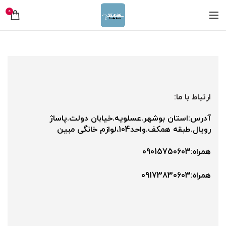
0
ارتباط با ما:
آدرس:استان بوشهر.عسلویه.خیابان دولت.پاساژ
رویال.طبقه همکف.واحد104،لوازم خانگی مبین
همراه:09015750603
همراه:۰9173830603