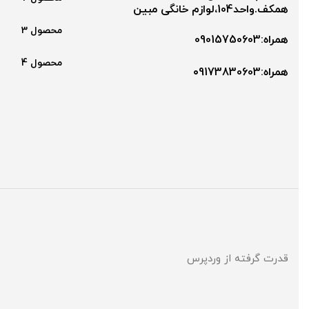
همکف.واحد104،لوازم خانگی مبین
محصول 3
همراه:09015750603
محصول 4
همراه:۰9173830603
قدرت گرفته از وردپرس