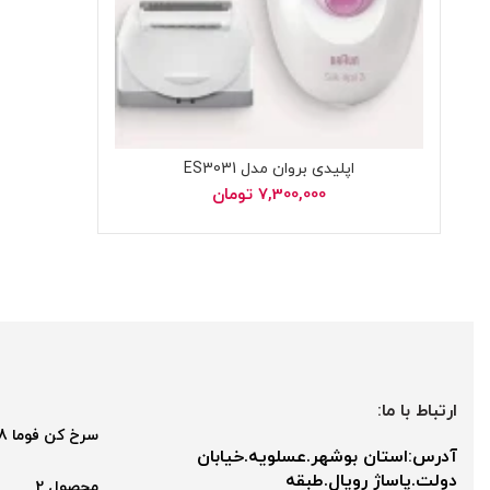
اپلیدی بروان مدل ES3031
7,300,000
تومان
ارتباط با ما:
سرخ کن فوما 2048
آدرس:استان بوشهر.عسلویه.خیابان
دولت.پاساژ رویال.طبقه
محصول 2