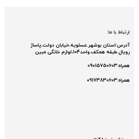
ارتباط با ما:
آدرس:استان بوشهر.عسلویه.خیابان دولت.پاساژ
رویال.طبقه همکف.واحد104،لوازم خانگی مبین
همراه:09015750603
همراه:۰9173830603