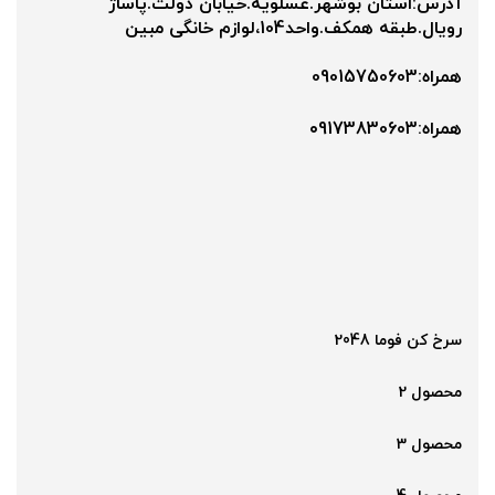
آدرس:استان بوشهر.عسلویه.خیابان دولت.پاساژ
رویال.طبقه همکف.واحد104،لوازم خانگی مبین
همراه:09015750603
همراه:۰9173830603
سرخ کن فوما 2048
محصول 2
محصول 3