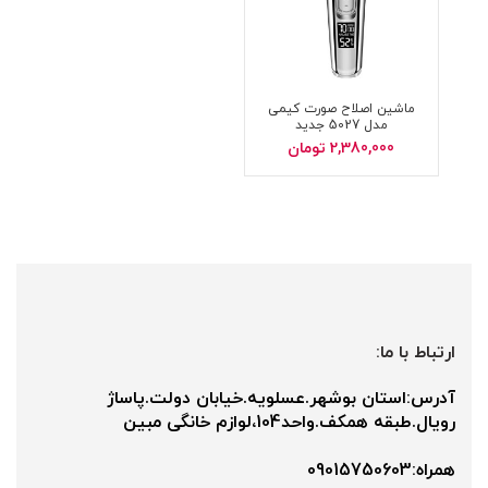
ماشین اصلاح صورت کیمی
مدل 5027 جدید
2,380,000
تومان
ارتباط با ما:
آدرس:استان بوشهر.عسلویه.خیابان دولت.پاساژ
رویال.طبقه همکف.واحد104،لوازم خانگی مبین
همراه:09015750603