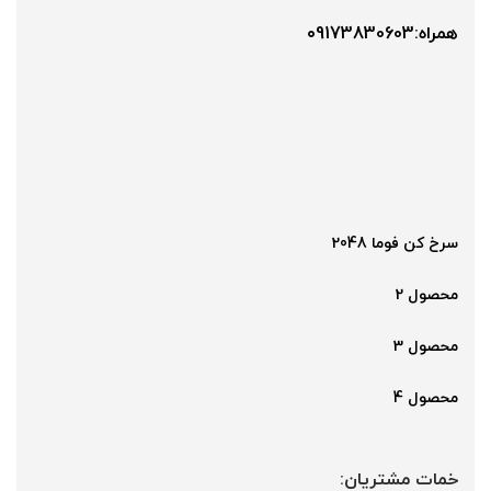
همراه:۰9173830603
سرخ کن فوما 2048
محصول 2
محصول 3
محصول 4
خمات مشتریان: