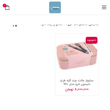
0
نمایش محصولات گروه : سشوار چند ماره
ناموجود
سشوار حالت چند کاره طرح
دایسون انزو مدل 760
8,000,000
تومان