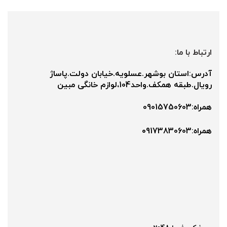
ارتباط با ما:
آدرس:استان بوشهر.عسلویه.خیابان دولت.پاساژ
رویال.طبقه همکف.واحد104،لوازم خانگی مبین
همراه:09015750603
همراه:۰9173830603