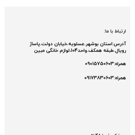
ارتباط با ما:
آدرس:استان بوشهر.عسلویه.خیابان دولت.پاساژ
رویال.طبقه همکف.واحد104،لوازم خانگی مبین
همراه:09015750603
همراه:۰9173830603