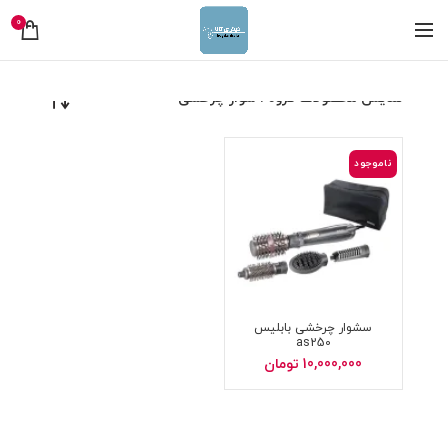
0
نمایش محصولات گروه : سوار چرخشی
ناموجود
سشوار چرخشی بابلیس
as250
10,000,000
تومان