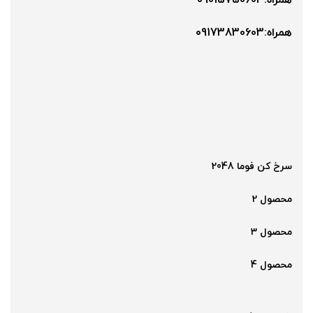
همراه:09015750603
همراه:۰9173830603
سرخ کن فوما 2048
محصول 2
محصول 3
محصول 4