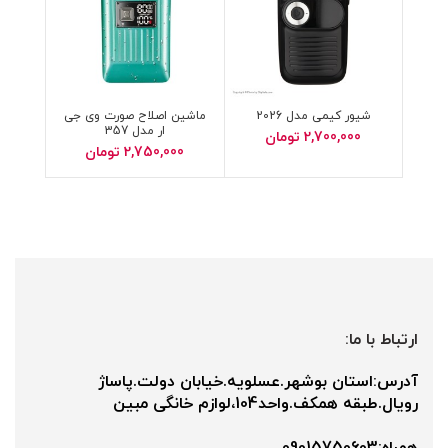
شیور کیمی مدل 2026
ماشین اصلاح صورت وی جی
ار مدل 357
2,700,000
تومان
2,750,000
تومان
ارتباط با ما:
آدرس:استان بوشهر.عسلویه.خیابان دولت.پاساژ
رویال.طبقه همکف.واحد104،لوازم خانگی مبین