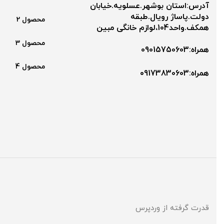
آدرس:استان بوشهر.عسلویه.خیابان
دولت.پاساژ رویال.طبقه
محصول 2
همکف.واحد104،لوازم خانگی مبین
محصول 3
همراه:09015750603
محصول 4
همراه:۰9173830603
قدرت گرفته از وردپرس