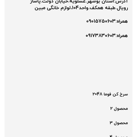
آدرس:استان بوشهر.عسلویه.خیابان دولت.پاساژ
رویال.طبقه همکف.واحد104،لوازم خانگی مبین
همراه:09015750603
همراه:۰9173830603
سرخ کن فوما 2048
محصول 2
محصول 3