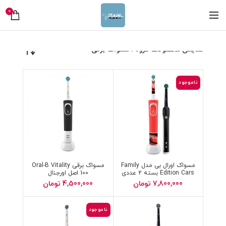
0
نمایش محصولات گروه : مسواک برقی
ناموجود
مسواک اورال بی مدل Family
مسواک برقی Oral-B Vitality
Edition Cars بسته 2 عددی
100 اصل اورجنال
7,800,000
تومان
4,500,000
تومان
ناموجود