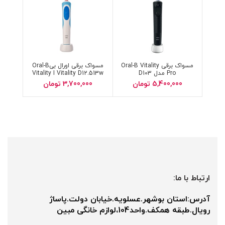
مسواک برقی Oral-B Vitality
مسواک برقی اورال بیOral-B
Pro مدل D103
Vitality I Vitality D12.513w
D1.513w 3D White
5,400,000
تومان
3,700,000
تومان
Toothbrush
ارتباط با ما:
آدرس:استان بوشهر.عسلویه.خیابان دولت.پاساژ
رویال.طبقه همکف.واحد104،لوازم خانگی مبین