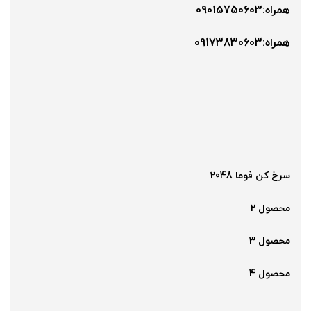
همراه:09015750603
همراه:۰9173830603
سرخ کن فوما 2048
محصول 2
محصول 3
محصول 4