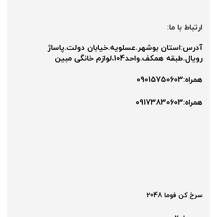
ارتباط با ما:
آدرس:استان بوشهر.عسلویه.خیابان دولت.پاساژ
رویال.طبقه همکف.واحد104،لوازم خانگی مبین
همراه:09015750603
همراه:۰9173830603
سرخ کن فوما 2048