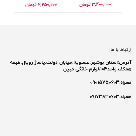
3,400,000
تومان
2,250,000
تومان
ارتباط با ما:
آدرس:استان بوشهر.عسلویه.خیابان دولت.پاساژ رویال.طبقه
همکف.واحد104،لوازم خانگی مبین
همراه:09015750603
همراه:۰9173830603