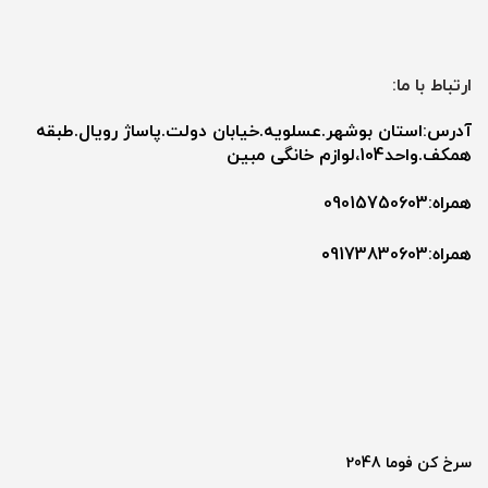
ارتباط با ما:
آدرس:استان بوشهر.عسلویه.خیابان دولت.پاساژ رویال.طبقه
همکف.واحد104،لوازم خانگی مبین
همراه:09015750603
همراه:۰9173830603
سرخ کن فوما 2048