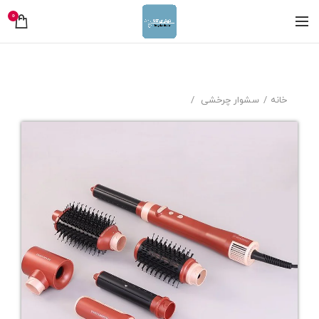
0
خانه
سشوار چرخشی