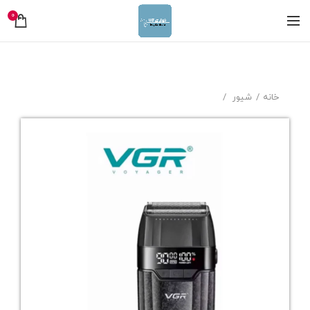
0
خانه
شیور