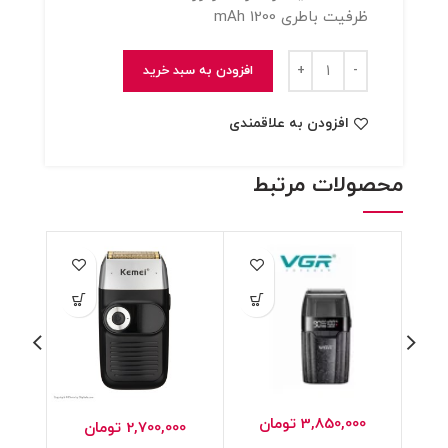
ظرفیت باطری 1200 mAh
شیور وی جی ار مدل 640S
افزودن به سبد خرید
افزودن به علاقمندی
محصولات مرتبط
3,850,000
تومان
2,700,000
تومان
00