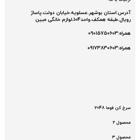
آدرس:استان بوشهر.عسلویه.خیابان دولت.پاساژ
رویال.طبقه همکف.واحد104،لوازم خانگی مبین
همراه:09015750603
همراه:۰9173830603
سرخ کن فوما 2048
محصول 2
محصول 3