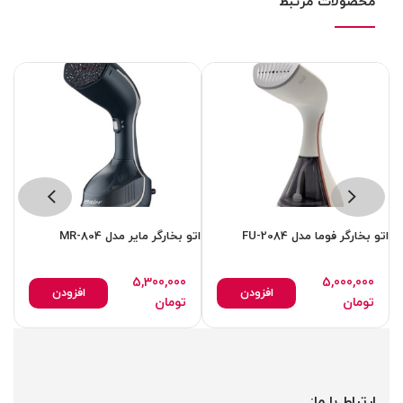
محصولات مرتبط
اتو بخارگر فوما مدل FU-2084
اتو بخارگر مایر مدل MR-804
اتو
5,300,000
5,000,000
افزودن
افزودن
تومان
تومان
ارتباط با ما: