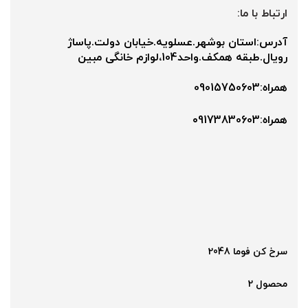
ارتباط با ما:
آدرس:استان بوشهر.عسلویه.خیابان دولت.پاساژ
رویال.طبقه همکف.واحد104،لوازم خانگی مبین
همراه:09015750603
همراه:۰9173830603
سرخ کن فوما 2048
محصول 2