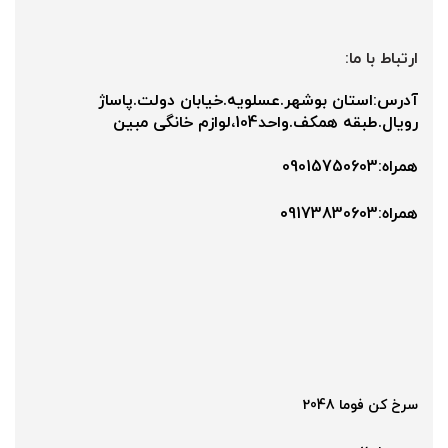
ارتباط با ما:
آدرس:استان بوشهر.عسلویه.خیابان دولت.پاساژ
رویال.طبقه همکف.واحد104،لوازم خانگی مبین
همراه:09015750603
همراه:۰9173830603
سرخ کن فوما 2048