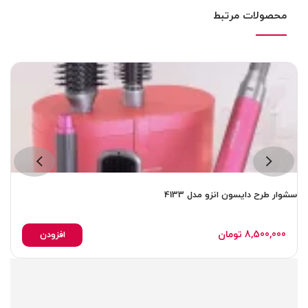
محصولات مرتبط
سشوار طرح دایسون انزو مدل 4133
سش
8,500,000
تومان
افزودن