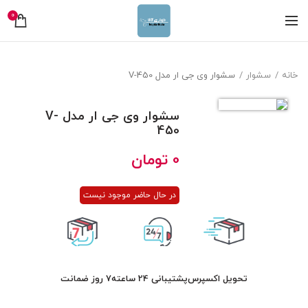
0
خانه
سشوار
سشوار وی جی ار مدل V-450
سشوار وی جی ار مدل V-
450
0
تومان
در حال حاضر موجود نیست
تحویل اکسپرس
پشتیبانی 24 ساعته
7 روز ضمانت