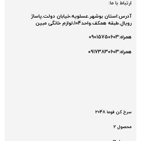
ارتباط با ما:
آدرس:استان بوشهر.عسلویه.خیابان دولت.پاساژ
رویال.طبقه همکف.واحد104،لوازم خانگی مبین
همراه:09015750603
همراه:۰9173830603
سرخ کن فوما 2048
محصول 2