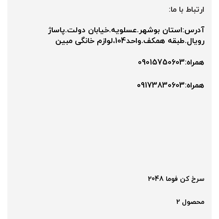
ارتباط با ما:
آدرس:استان بوشهر.عسلویه.خیابان دولت.پاساژ
رویال.طبقه همکف.واحد104،لوازم خانگی مبین
همراه:09015750603
همراه:۰9173830603
سرخ کن فوما 2048
محصول 2