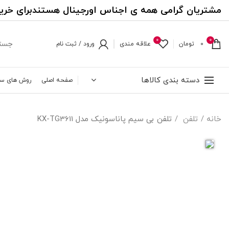
مشتریان گرامی همه ی اجناس اورجینال هستندبرای خری
0
0
0
تومان
علاقه مندی
ورود / ثبت نام
دسته بندی کالاها
صفحه اصلی
روش های س
خانه
تلفن
تلفن بی سیم پاناسونیک مدل KX-TG3611