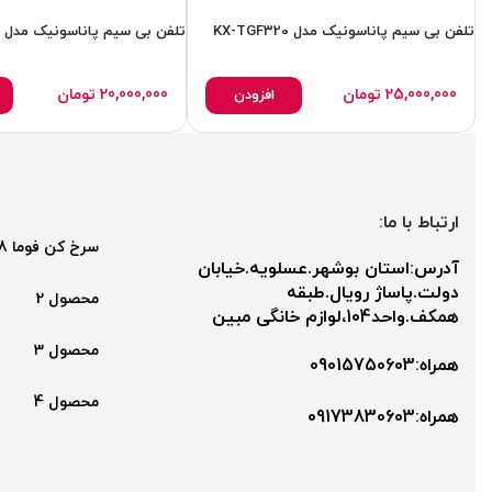
تلفن بی سیم پاناسونیک مدل KX-TGF320
تلفن بی سیم پاناسونیک مدل KX-TGF310
25,000,000
تومان
20,000,000
تومان
افزودن
ارتباط با ما:
سرخ کن فوما 2048
آدرس:استان بوشهر.عسلویه.خیابان
دولت.پاساژ رویال.طبقه
محصول 2
همکف.واحد104،لوازم خانگی مبین
محصول 3
همراه:09015750603
محصول 4
همراه:۰9173830603