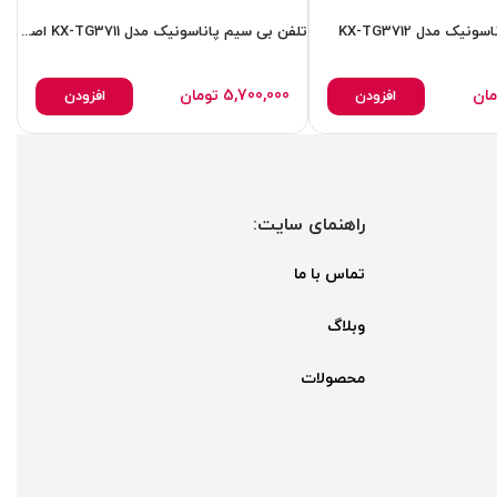
یک مدل KX-TG3712
تلفن بی سیم پاناسونیک مدل KX-TG3711 اصل مالزی ا با باطری اصلی اور جنال ورجنال
تلف
مان
5,700,000
تومان
افزودن
افزودن
راهنمای سایت:
تماس با ما
وبلاگ
محصولات