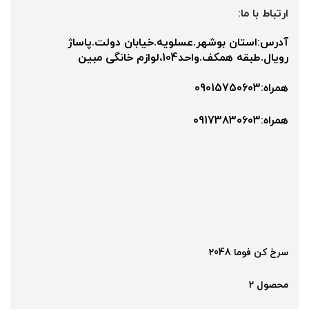
ارتباط با ما:
آدرس:استان بوشهر.عسلویه.خیابان دولت.پاساژ
رویال.طبقه همکف.واحد104،لوازم خانگی مبین
همراه:09015750603
همراه:۰9173830603
سرخ کن فوما 2048
محصول 2