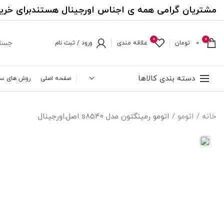
مشتریان گرامی همه ی اجناس اورجینال هستندبرای خری
0
0
0
تومان
علاقه مندی
ورود / ثبت نام
دسته بندی کالاها
صفحه اصلی
روش های س
خانه
اتومو
اتومو رمینگتون مدل s8540 اصل.اورجینال