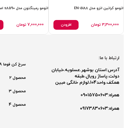
اتومو کراتین انزو مدل EN-5188
اتومو رمینگتون مدل s8590 اصل.اورجینال
3,300,000
تومان
7,000,000
تومان
افزودن
ارتباط با ما:
سرخ کن فوما 2048
آدرس:استان بوشهر.عسلویه.خیابان
دولت.پاساژ رویال.طبقه
محصول 2
همکف.واحد104،لوازم خانگی مبین
محصول 3
همراه:09015750603
محصول 4
همراه:۰9173830603