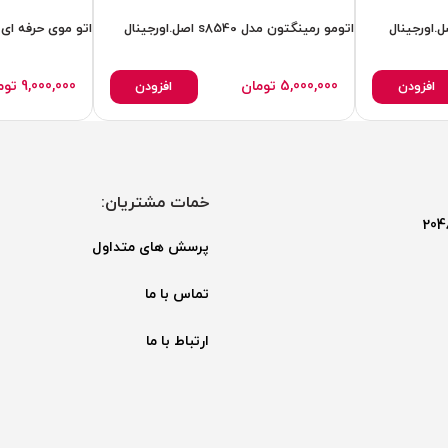
اتومو رمینگتون مدل s8540 اصل.اورجینال
5,000,000
تومان
9,000,000
توم
افزودن
افزودن
خمات مشتریان:
پرسش های متداول
تماس با ما
ارتباط با ما