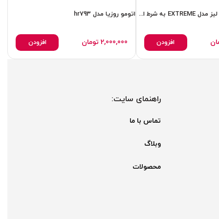
اتو موی حرفه ای لیز مدل EXTREME به شرط اصل با فاکتور
اتومو روزیا مدل hr793
اتو
ان
2,000,000
تومان
افزودن
افزودن
راهنمای سایت:
تماس با ما
وبلاگ
محصولات