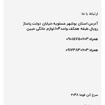
ارتباط با ما:
آدرس:استان بوشهر.عسلویه.خیابان دولت.پاساژ
رویال.طبقه همکف.واحد104،لوازم خانگی مبین
همراه:09015750603
همراه:۰9173830603
سرخ کن فوما 2048