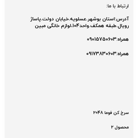
ارتباط با ما:
آدرس:استان بوشهر.عسلویه.خیابان دولت.پاساژ
رویال.طبقه همکف.واحد104،لوازم خانگی مبین
همراه:09015750603
همراه:۰9173830603
سرخ کن فوما 2048
محصول 2