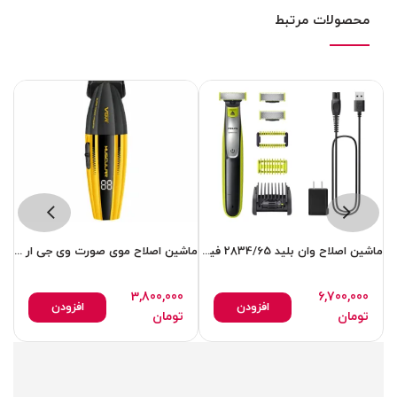
محصولات مرتبط
ماشین اصلاح وان بلید 2834/65 فیلیپس
ماشین اصلاح موی صورت وی جی ار مدل 285T
3,800,000
6,700,000
افزودن
افزودن
تومان
تومان