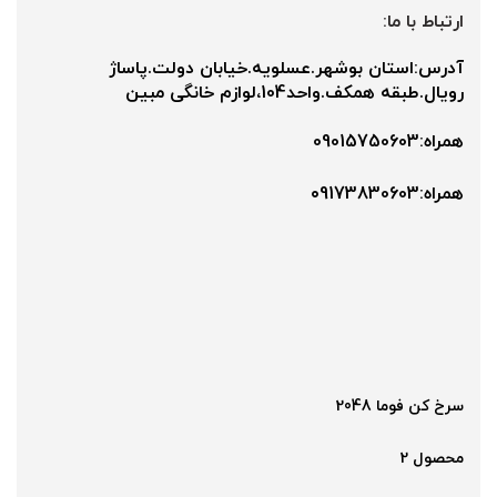
ارتباط با ما:
آدرس:استان بوشهر.عسلویه.خیابان دولت.پاساژ
رویال.طبقه همکف.واحد104،لوازم خانگی مبین
همراه:09015750603
همراه:۰9173830603
سرخ کن فوما 2048
محصول 2