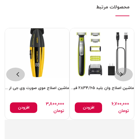
محصولات مرتبط
ماشین اصلاح وان بلید 2834/65 فیلیپس
ماشین اصلاح موی صورت وی جی ار مدل 285T
3,800,000
6,700,000
افزودن
افزودن
تومان
تومان