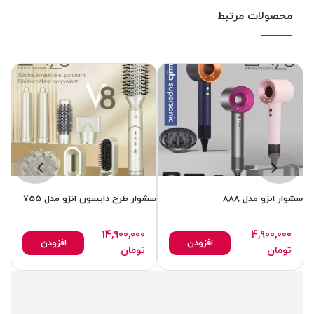
محصولات مرتبط
سشوار انزو مدل 888
سشوار طرح دایسون انزو مدل 755
سشو
14,900,000
4,900,000
افزودن
افزودن
تومان
تومان