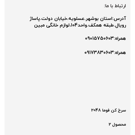
ارتباط با ما:
آدرس:استان بوشهر.عسلویه.خیابان دولت.پاساژ
رویال.طبقه همکف.واحد104،لوازم خانگی مبین
همراه:09015750603
همراه:۰9173830603
سرخ کن فوما 2048
محصول 2