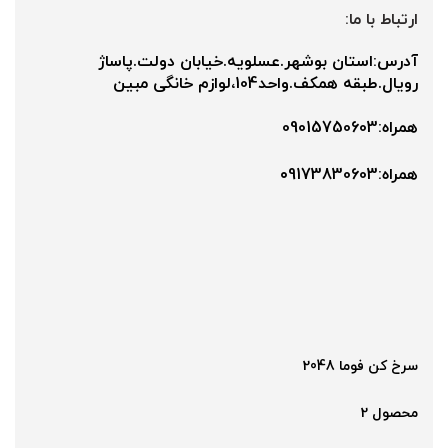
ارتباط با ما:
آدرس:استان بوشهر.عسلویه.خیابان دولت.پاساژ
رویال.طبقه همکف.واحد104،لوازم خانگی مبین
همراه:09015750603
همراه:۰9173830603
سرخ کن فوما 2048
محصول 2