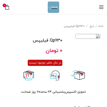
0
خانه
تیغ
Qp630 فیلیپس
Qp630 فیلیپس
0
تومان
در حال حاضر موجود نیست
تحویل اکسپرس
پشتیبانی 24 ساعته
7 روز ضمانت