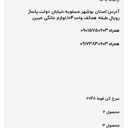
آدرس:استان بوشهر.عسلویه.خیابان دولت.پاساژ
رویال.طبقه همکف.واحد104،لوازم خانگی مبین
همراه:09015750603
همراه:۰9173830603
سرخ کن فوما 2048
محصول 2
محصول 3