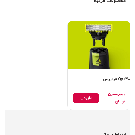
محصولات مرتبط
Qp630 فیلیپس
5,000,000
افزودن
تومان
ارتباط با ما: