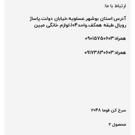
ارتباط با ما:
آدرس:استان بوشهر.عسلویه.خیابان دولت.پاساژ
رویال.طبقه همکف.واحد104،لوازم خانگی مبین
همراه:09015750603
همراه:۰9173830603
سرخ کن فوما 2048
محصول 2