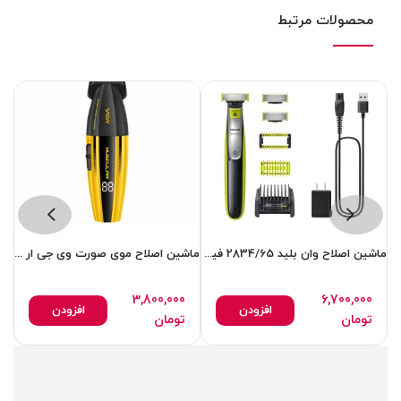
محصولات مرتبط
ماشین اصلاح وان بلید 2834/65 فیلیپس
ماشین اصلاح موی صورت وی جی ار مدل 285T
3,800,000
6,700,000
افزودن
افزودن
تومان
تومان