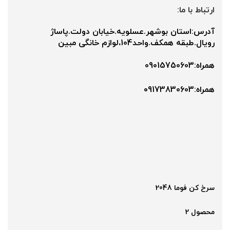
ارتباط با ما:
آدرس:استان بوشهر.عسلویه.خیابان دولت.پاساژ
رویال.طبقه همکف.واحد104،لوازم خانگی مبین
همراه:09015750603
همراه:۰9173830603
سرخ کن فوما 2048
محصول 2