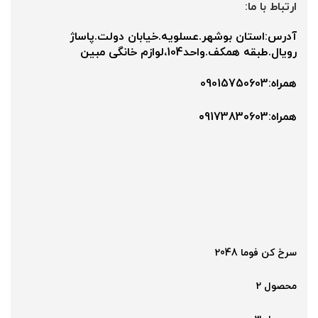
ارتباط با ما:
آدرس:استان بوشهر.عسلویه.خیابان دولت.پاساژ
رویال.طبقه همکف.واحد104،لوازم خانگی مبین
همراه:09015750603
همراه:۰9173830603
سرخ کن فوما 2048
محصول 2