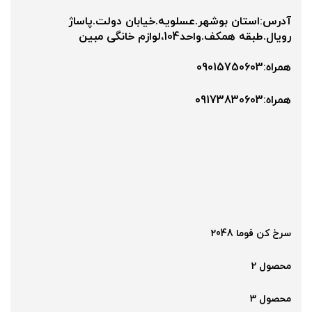
آدرس:استان بوشهر.عسلویه.خیابان دولت.پاساژ
رویال.طبقه همکف.واحد104،لوازم خانگی مبین
همراه:09015750603
همراه:۰9173830603
سرخ کن فوما 2048
محصول 2
محصول 3