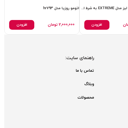
اتو موی حرفه ای لیز مدل EXTREME به شرط اصل با فاکتور
اتومو روزیا مدل hr793
اتو
ان
2,000,000
تومان
افزودن
افزودن
راهنمای سایت:
تماس با ما
وبلاگ
محصولات