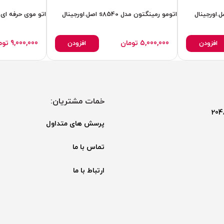
اتومو رمینگتون مدل s8540 اصل.اورجینال
5,000,000
تومان
9,000,000
توم
افزودن
افزودن
خمات مشتریان:
پرسش های متداول
تماس با ما
ارتباط با ما