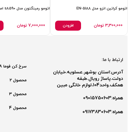
اتومو کراتین انزو مدل EN-5188
اتومو رمینگتون مدل s8590 اصل.اورجینال
3,300,000
تومان
7,000,000
تومان
افزودن
ارتباط با ما:
سرخ کن فوما 2048
آدرس:استان بوشهر.عسلویه.خیابان
دولت.پاساژ رویال.طبقه
محصول 2
همکف.واحد104،لوازم خانگی مبین
محصول 3
همراه:09015750603
محصول 4
همراه:۰9173830603