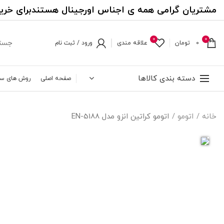
مشتریان گرامی همه ی اجناس اورجینال هستندبرای خری
0
0
0
تومان
علاقه مندی
ورود / ثبت نام
دسته بندی کالاها
صفحه اصلی
روش های س
خانه
اتومو
اتومو کراتین انزو مدل EN-5188