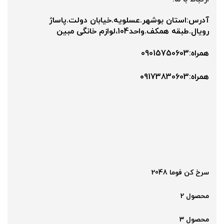
آدرس:استان بوشهر.عسلویه.خیابان دولت.پاساژ
رویال.طبقه همکف.واحد104،لوازم خانگی مبین
همراه:09015750603
همراه:۰9173830603
سرخ کن فوما 2048
محصول 2
محصول 3