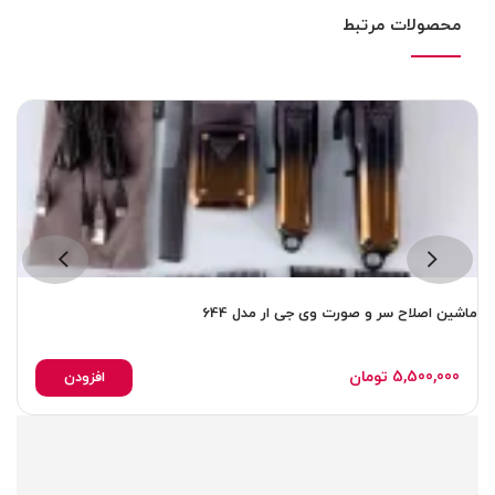
محصولات مرتبط
ماشین اصلاح سر و صورت وی جی ار مدل 644
ما
5,500,000
تومان
افزودن