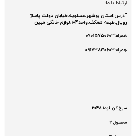
ارتباط با ما:
آدرس:استان بوشهر.عسلویه.خیابان دولت.پاساژ
رویال.طبقه همکف.واحد104،لوازم خانگی مبین
همراه:09015750603
همراه:۰9173830603
سرخ کن فوما 2048
محصول 2