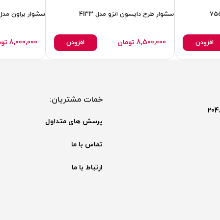
سشوار طرح دایسون انزو مدل 4133
سشوار براون مدل D2.2
8,500,000
تومان
8,000,000
توم
افزودن
افزودن
خمات مشتریان:
پرسش های متداول
تماس با ما
ارتباط با ما