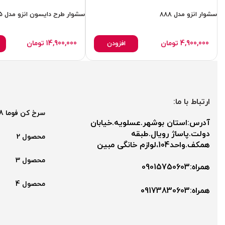
سشوار انزو مدل 888
سشوار طرح دایسون انزو مدل 755
4,900,000
تومان
14,900,000
تومان
افزودن
ارتباط با ما:
سرخ کن فوما 2048
آدرس:استان بوشهر.عسلویه.خیابان
دولت.پاساژ رویال.طبقه
محصول 2
همکف.واحد104،لوازم خانگی مبین
محصول 3
همراه:09015750603
محصول 4
همراه:۰9173830603