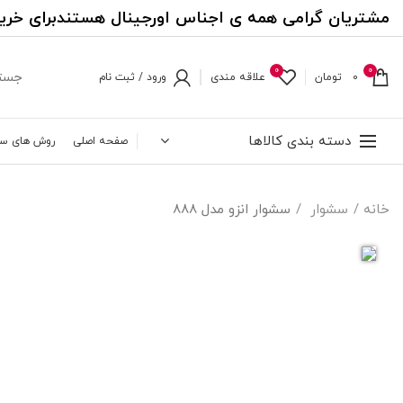
مشتریان گرامی همه ی اجناس اورجینال هستندبرای خری
0
0
0
تومان
علاقه مندی
ورود / ثبت نام
دسته بندی کالاها
صفحه اصلی
روش های س
خانه
سشوار
سشوار انزو مدل 888