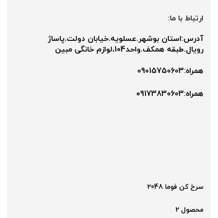
ارتباط با ما:
آدرس:استان بوشهر.عسلویه.خیابان دولت.پاساژ
رویال.طبقه همکف.واحد104،لوازم خانگی مبین
همراه:09015750603
همراه:۰9173830603
سرخ کن فوما 2048
محصول 2