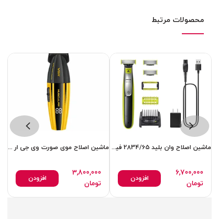
محصولات مرتبط
ماشین اصلاح وان بلید 2834/65 فیلیپس
ماشین اصلاح موی صورت وی جی ار مدل 285T
3,800,000
6,700,000
افزودن
افزودن
تومان
تومان