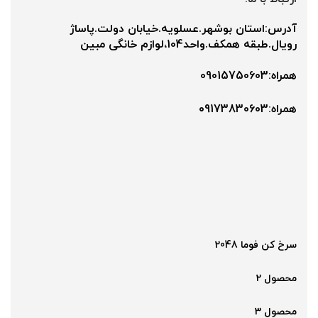
آدرس:استان بوشهر.عسلویه.خیابان دولت.پاساژ
رویال.طبقه همکف.واحد104،لوازم خانگی مبین
همراه:09015750603
همراه:۰9173830603
سرخ کن فوما 2048
محصول 2
محصول 3