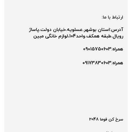
ارتباط با ما:
آدرس:استان بوشهر.عسلویه.خیابان دولت.پاساژ
رویال.طبقه همکف.واحد104،لوازم خانگی مبین
همراه:09015750603
همراه:۰9173830603
سرخ کن فوما 2048