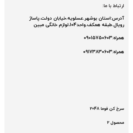
ارتباط با ما:
آدرس:استان بوشهر.عسلویه.خیابان دولت.پاساژ
رویال.طبقه همکف.واحد104،لوازم خانگی مبین
همراه:09015750603
همراه:۰9173830603
سرخ کن فوما 2048
محصول 2