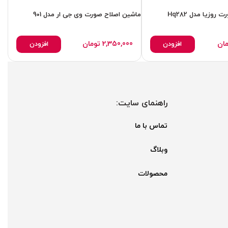
وزیا مدل Hq282
ماشین اصلاح صورت وی جی ار مدل 901
ماش
مان
2,350,000
تومان
افزودن
افزودن
راهنمای سایت:
تماس با ما
وبلاگ
محصولات