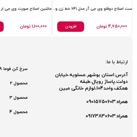
ست اصلاح دوقلو وی جی آر مدل 641 خط زن وشیور عالی
ماشین اصلاح صورت وی جی ار مدل
4,750,000
تومان
1,100,000
تومان
افزودن
ارتباط با ما:
سرخ کن فوما 2048
آدرس:استان بوشهر.عسلویه.خیابان
دولت.پاساژ رویال.طبقه
محصول 2
همکف.واحد104،لوازم خانگی مبین
محصول 3
همراه:09015750603
محصول 4
همراه:۰9173830603