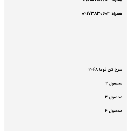
همراه:09015750603
همراه:۰9173830603
سرخ کن فوما 2048
محصول 2
محصول 3
محصول 4