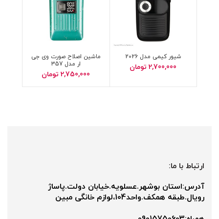
شیور کیمی مدل 2026
ماشین اصلاح صورت وی جی
ار مدل 357
2,700,000
تومان
2,750,000
تومان
ارتباط با ما:
آدرس:استان بوشهر.عسلویه.خیابان دولت.پاساژ
رویال.طبقه همکف.واحد104،لوازم خانگی مبین