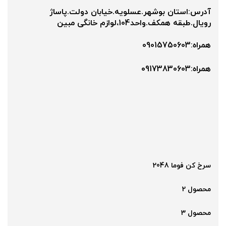
آدرس:استان بوشهر.عسلویه.خیابان دولت.پاساژ
رویال.طبقه همکف.واحد104،لوازم خانگی مبین
همراه:09015750603
همراه:۰9173830603
سرخ کن فوما 2048
محصول 2
محصول 3