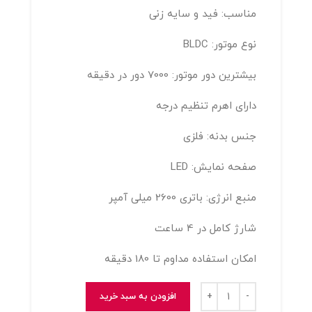
مناسب: فید و سایه زنی
نوع موتور: BLDC
بیشترین دور موتور: 7000 دور در دقیقه
دارای اهرم تنظیم درجه
جنس بدنه: فلزی
صفحه نمایش: LED
منبع انرژی: باتری 2600 میلی آمپر
شارژ کامل در 4 ساعت
امکان استفاده مداوم تا 180 دقیقه
ماشین اصلاح سر و صورت وی جی ار مدل 016
افزودن به سبد خرید