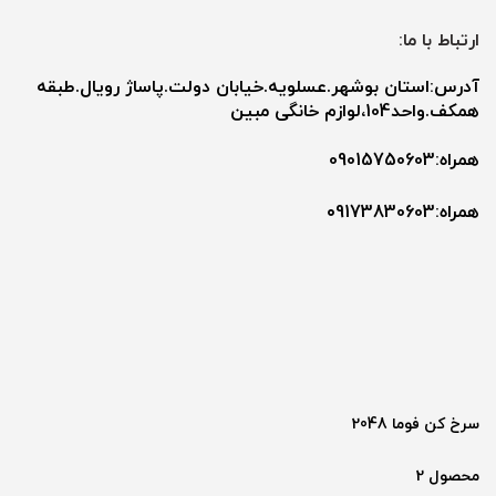
ارتباط با ما:
آدرس:استان بوشهر.عسلویه.خیابان دولت.پاساژ رویال.طبقه
همکف.واحد104،لوازم خانگی مبین
همراه:09015750603
همراه:۰9173830603
سرخ کن فوما 2048
محصول 2