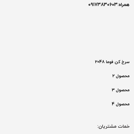
همراه:۰9173830603
سرخ کن فوما 2048
محصول 2
محصول 3
محصول 4
خمات مشتریان: