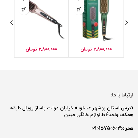
2,800,000
تومان
2,800,000
تومان
0
ارتباط با ما:
آدرس:استان بوشهر.عسلویه.خیابان دولت.پاساژ رویال.طبقه
همکف.واحد104،لوازم خانگی مبین
همراه:09015750603