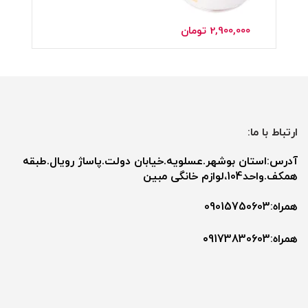
2,900,000
تومان
ارتباط با ما:
آدرس:استان بوشهر.عسلویه.خیابان دولت.پاساژ رویال.طبقه
همکف.واحد104،لوازم خانگی مبین
همراه:09015750603
همراه:۰9173830603