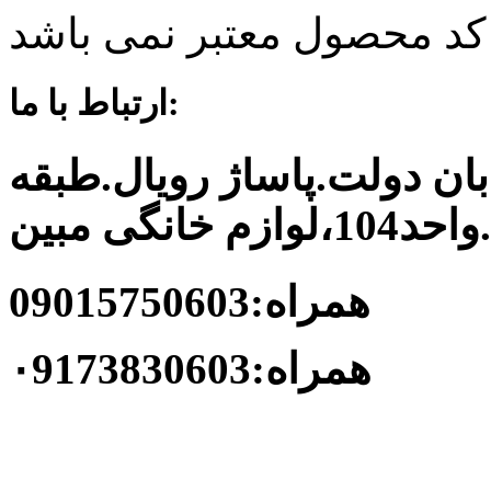
کد محصول معتبر نمی باشد
ارتباط با ما:
ان دولت.پاساژ رویال.طبقه
م خانگی مبین
همراه:09015750603
همراه:۰9173830603