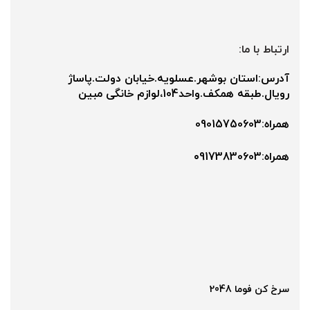
ارتباط با ما:
آدرس:استان بوشهر.عسلویه.خیابان دولت.پاساژ
رویال.طبقه همکف.واحد104،لوازم خانگی مبین
همراه:09015750603
همراه:۰9173830603
سرخ کن فوما 2048