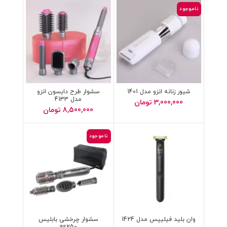
ناموجود
شیور زنانه انزو مدل 1401
سشوار طرح دایسون انزو
مدل 4133
3,000,000
تومان
8,500,000
تومان
ناموجود
وان بلید فیلیپس مدل 1424
سشوار چرخشی بابلیس
as250