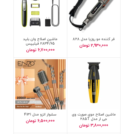
فر کننده مو روزیا مدل 828
ماشین اصلاح وان بلید
2834/65 فیلیپس
2,930,000
تومان
6,700,000
تومان
ماشین اصلاح موی صورت وی
سشوار انزو مدل 4131
جی ار مدل 285T
6,500,000
تومان
3,800,000
تومان