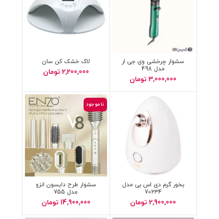
سشوار چرخشی وی جی ار
لاک خشک کن سان
مدل 498
2,200,000
تومان
3,000,000
تومان
ناموجود
بخور گرم دی اس بی مدل
سشوار طرح دایسون انزو
70234
مدل 755
2,900,000
تومان
14,900,000
تومان