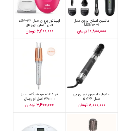
ماشین اصلاح برون مدل
اپیلاتور بروان مدل ES3032
MGK7331
اصل آلمان اورجنال
10,800,000
تومان
6,400,000
تومان
سشوار دایسون دی ای پی
فر کننده مو شیگلم سایز
مدل 50124
32mm اصل او رجنال
8,000,000
تومان
3,400,000
تومان