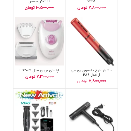
6225
6222کریسمس
7,800,000
تومان
10,500,000
تومان
سشوار طرح دایسون وی جی
اپلیدی بروان مدل ES3031
ار مدل 489
7,300,000
تومان
5,800,000
تومان