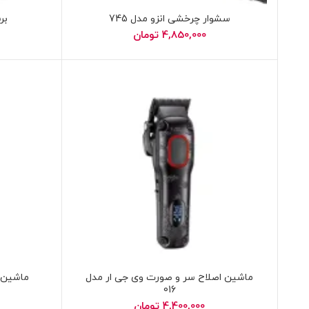
سشوار چرخشی انزو مدل 745
برس
4,850,000
تومان
ماشین اصلاح سر و صورت وی جی ار مدل
ماشین ا
016
4,400,000
تومان