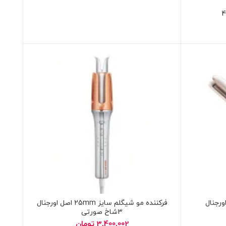
دل9100 اصل اورجنال
فرکننده مو شیگلم سایز 25mm اصل اورجنال
۳شاخ صورتی
3,400,002
تومان