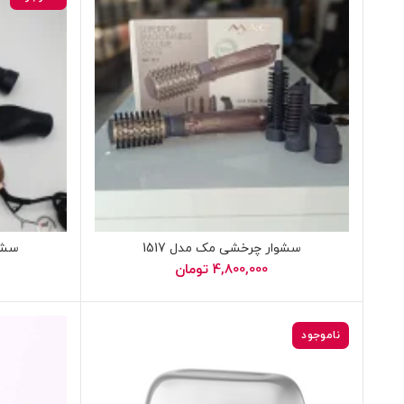
سشوار چرخشی مک مدل 1517
سشوا
4,800,000
تومان
ناموجود