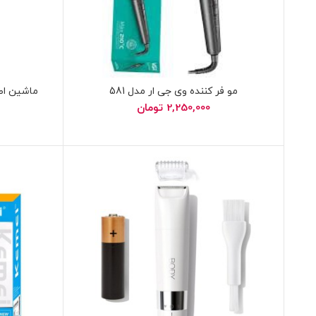
مو فر کننده وی جی ار مدل 581
ماشین اصل
2,250,000
تومان