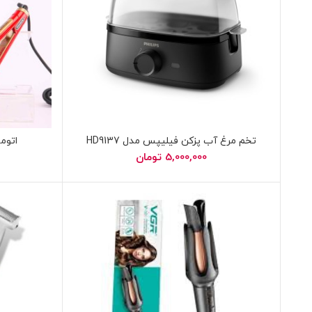
تخم مرغ آب پزکن فیلیپس مدل HD9137
اتومو 
5,000,000
تومان