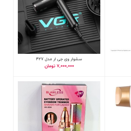
سشوار وی جی ار مدل 427
7,000,000
تومان