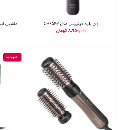
وان بلید فیلیپس مدل QP6542
ماشین اصلا
8,950,000
تومان
ناموجود