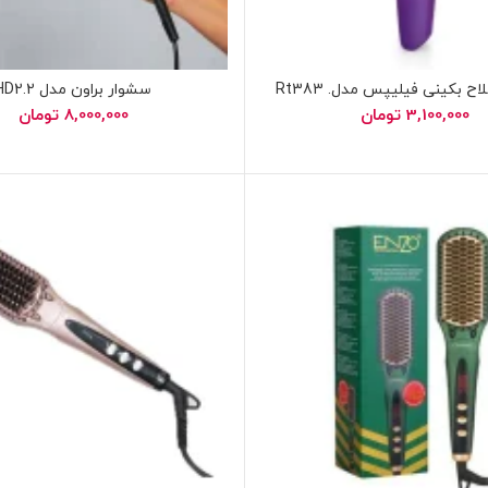
ح بکینی فیلیپس مدل. Rt383
سشوار براون مدل HD2.2
3,100,000
تومان
8,000,000
تومان