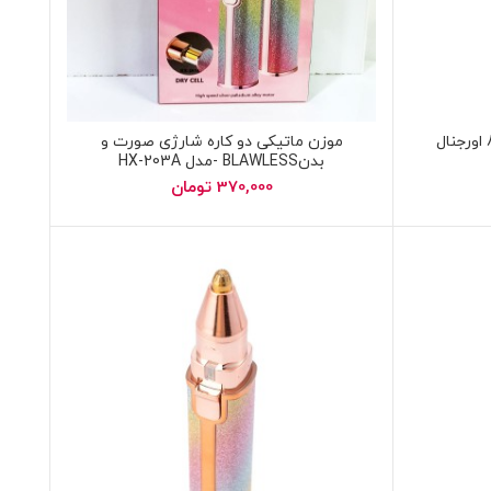
موزن ماتیکی دو کاره شارژی صورت و
بدنBLAWLESS -مدل HX-203A
370,000
تومان