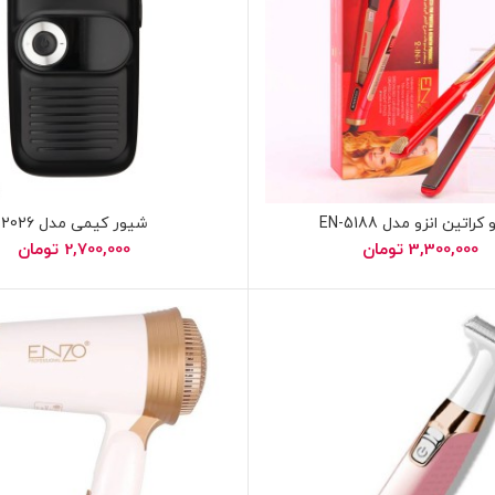
کراتین انزو مدل EN-5188
شیور کیمی مدل 2026
3,300,000
تومان
2,700,000
تومان